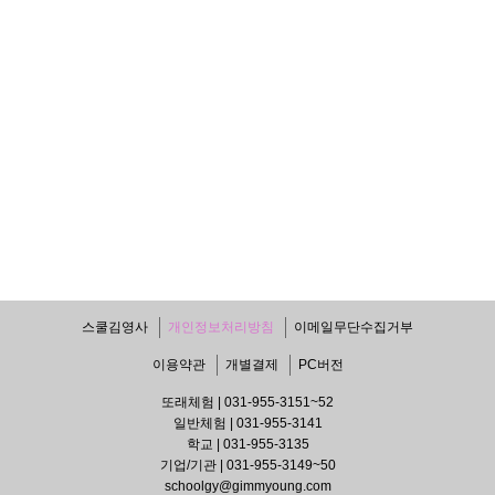
스쿨김영사
개인정보처리방침
이메일무단수집거부
이용약관
개별결제
PC버전
또래체험 | 031-955-3151~52
일반체험 | 031-955-3141
학교 | 031-955-3135
기업/기관 | 031-955-3149~50
schoolgy@gimmyoung.com