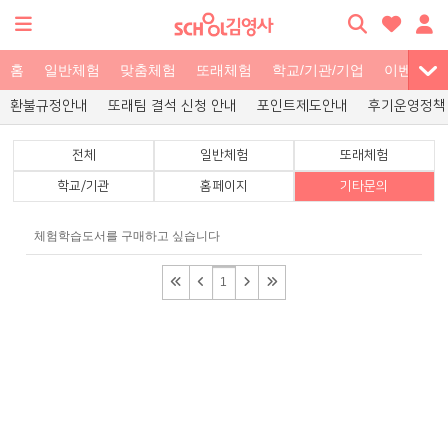
홈
일반체험
맞춤체험
또래체험
학교/기관/기업
이벤트
환불규정안내
또래팀 결석 신청 안내
포인트제도안내
후기운영정책
전체
일반체험
또래체험
학교/기관
홈페이지
기타문의
체험학습도서를 구매하고 싶습니다
1