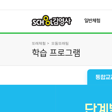
일반체험
체험 프로그램
또래체험
모둠또래팀
학습 프로그램
전체 프로그램
유초이음 체험
교과 체험
과학 체험
통합교
역사 체험
특별 체험
가족 체험
체험 캘린더