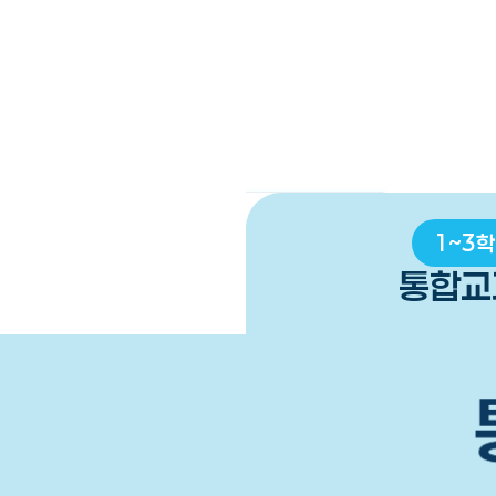
1~3학
통합교