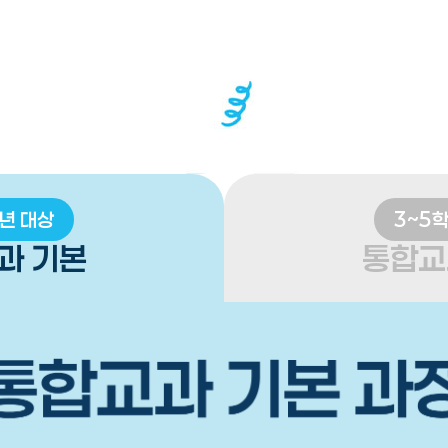
년 대상
3~5
과 기본
통합교