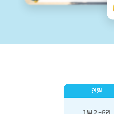
인원
1팀 2~6인