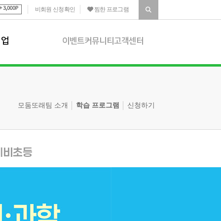
비회원 신청확인
찜한 프로그램
기업
이벤트
커뮤니티
고객센터
이벤트
 소개
진행 이벤트
|
종료 이벤트
모둠또래팀 소개
학습 프로그램
신청하기
 프로그램
당첨자 발표
 프로그램
커뮤니티
상담
공지사항
예비초등
화프로그램
생생갤러리
|
학습자료실
화프로그램 소개
고객센터
결석 신청
|
포인트 제도
환불 규정
|
후기 운영정책
1:1문의