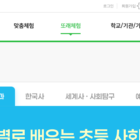
로그인
회원가입
맞춤체험
또래체험
학교/기관/
맞춤 체험 소개
모둠또래팀
학교 체험학습
모둠또래팀 소개
학교 체험학습
추천 프로그램
학습 프로그램
1~3학년 추천
현장 체험
신청하기
4~6학년 추천
온라인 수업
학교 견적 및 
개별또래팀
이벤트 프로그램
과
한국사
세계사 · 사회탐구
기관/기업 특
개별또래팀 소개
학습 프로그램
기관/기업 특
신청하기
사업영역
사업파트너
또래팀규정
사업실적
운영규정