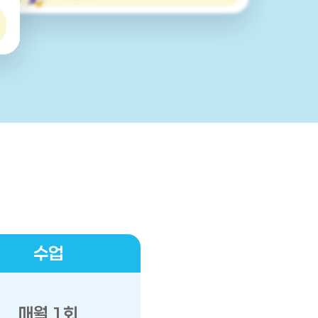
수업
매월 1회