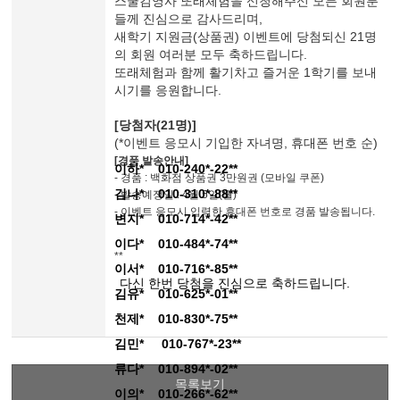
스쿨김영사 또래체험을 신청해주신 모든 회원분
들께 진심으로 감사드리며,
새학기 지원금(상품권) 이벤트에 당첨되신 21명
의 회원 여러분 모두 축하드립니다.
또래체험과 함께 활기차고 즐거운 1학기를 보내
시기를 응원합니다.
[당첨자(21명)]
(*이벤트 응모시 기입한 자녀명, 휴대폰 번호 순)
[경품 발송안내]
이하* 010-240*-22**
- 경품 : 백화점 상품권 3만원권 (모바일 쿠폰)
김나* 010-310*-88**
- 발송예정일 : 4월 5일(월)
- 이벤트 응모시 입력한 휴대폰 번호로 경품 발송됩니다.
변지* 010-714*-42**
이다* 010-484*-74**
**
이서* 010-716*-85**
다신 한번 당첨을 진심으로 축하드립니다.
김유* 010-625*-01**
천제* 010-830*-75**
김민* 010-767*-23**
류다* 010-894*-02**
목록보기
이의* 010-266*-62**