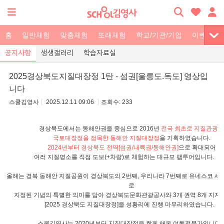
홈
일반체험
맞춤체험
또래체험
학교/기관/기업
이벤트
공지사항
생생갤러리
학습자료실
2025경상북도지질대장정 1탄 - 섬권[울릉도.독도] 영상입
니다
스쿨김영사
2025.12.11 09:06
233
경상북도에서는 동해안권을 중심으로 2016년
전국 최초로 지질관광
국토대장정을 접목한 동해안 지질대장정
을 기획하였습니다.
2024년부터 경상북도 전역[섬권/내륙권/동해안권]
으로 확대되어
여러 지질명소를 직접 도보(+차량)로 체험하는 대규모 팸투어입니다
올해는 경북 동해안 지질공원이 경상북도의 2번째, 우리나라 7번째로 유네스코 
로
지정된 기념의 특별한 의미를 담아 경상북도문화관광공사와 3개 권역 8개 지
[2025 경상북도 지질대장정]을 성황리에 진행 마무리하였습니다.
스쿨김영사는 2020년부터 지질대장정을 함께 해온 여행전문가입니다