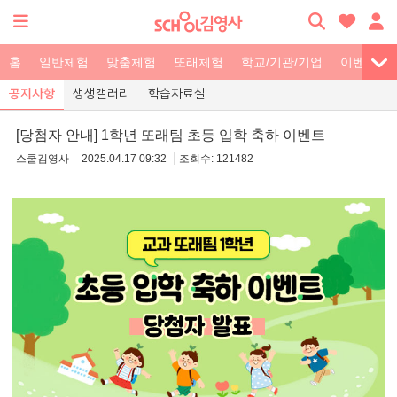
홈
일반체험
맞춤체험
또래체험
학교/기관/기업
이벤트
공지사항
생생갤러리
학습자료실
[당첨자 안내] 1학년 또래팀 초등 입학 축하 이벤트
스쿨김영사
2025.04.17 09:32
121482