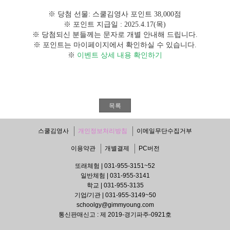
※ 당첨 선물
: 스쿨김영사 포인트 38,000점
※ 포인트 지급일
: 2025.4.17(목)
※ 당첨되신 분들께는 문자로 개별 안내해 드립니다
.
※ 포인트는 마이페이지에서 확인하실 수 있습니다
.
※
이벤트 상세 내용 확인하기
목록
스쿨김영사
개인정보처리방침
이메일무단수집거부
이용약관
개별결제
PC버전
또래체험 | 031-955-3151~52
일반체험 | 031-955-3141
학교 | 031-955-3135
기업/기관 | 031-955-3149~50
schoolgy@gimmyoung.com
통신판매신고 : 제 2019-경기파주-0921호