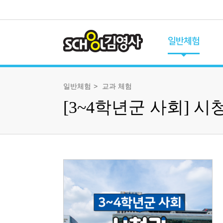
일반체험
체험 프로그램
일반체험
교과 체험
전체 프로그램
[3~4학년군 사회] 
유초이음 체험
교과 체험
과학 체험
역사 체험
특별 체험
가족 체험
체험 캘린더