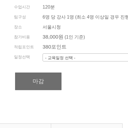
기관/기업 견적
수업시간
120분
회원약관
수업 내역 확인 방법
팀구성
6명 당 강사 1명 (최소 4명 이상일 경우 진행
전화상담예약
장소
서울시청
38,000원
지사 소개 및 현황
참가비용
(1인 기준)
380포인트
적립포인트
일정선택
- 교육일정 선택 -
마감