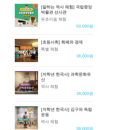
[말하는 역사 체험] 국립중앙
박물관 선사관
유초이음 체험
50,000
원
[초등사회] 화폐와 경제
특별 체험
38,000
원
[저학년 한국사] 과학문화유
산
역사 체험
38,000
원
[저학년 한국사] 김구와 독립
운동
역사 체험
38,000
원