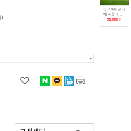
 및 상담
[3~4학년군 사
강사진소개
회] 시청과 도서
)
관
강사교육 및 운영
38,000
원
강사소개