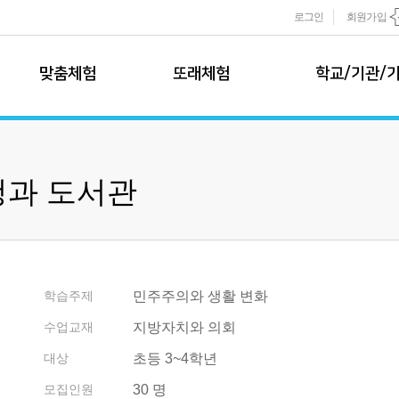
로그인
회원가입
맞춤체험
또래체험
학교/기관/
맞춤 체험 소개
모둠또래팀
학교 체험학습
모둠또래팀 소개
학교 체험학습
시청과 도서관
추천 프로그램
학습 프로그램
1~3학년 추천
현장 체험
신청하기
4~6학년 추천
온라인 수업
학교 견적 및 
개별또래팀
이벤트 프로그램
기관/기업 특
개별또래팀 소개
학습주제
민주주의와 생활 변화
학습 프로그램
기관/기업 특
수업교재
지방자치와 의회
신청하기
사업영역
대상
초등 3~4학년
사업파트너
또래팀규정
사업실적
모집인원
30 명
운영규정