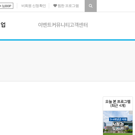
비회원 신청확인
찜한 프로그램
기업
이벤트
커뮤니티
고객센터
이벤트
 소개
진행 이벤트
|
종료 이벤트
 프로그램
당첨자 발표
 프로그램
커뮤니티
상담
공지사항
화프로그램
생생갤러리
|
학습자료실
오늘 본 프로그램
화프로그램 소개
(최근 4개)
고객센터
X
결석 신청
|
포인트 제도
환불 규정
|
후기 운영정책
1:1문의