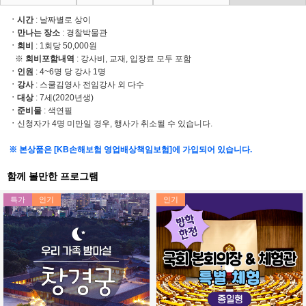
ㆍ시간
: 날짜별로 상이
ㆍ만나는 장소
:
경찰박물관
ㆍ회비
: 1회당 50,000원
※
회비포함내역
: 강사비, 교재, 입장료 모두 포함
ㆍ
인원
: 4~6명 당 강사 1명
ㆍ
강사
: 스쿨김영사 전임강사 외 다수
ㆍ
대상
: 7세(2020년생)
ㆍ
준비물
: 색연필
ㆍ
신청자가 4명 미만일 경우, 행사가 취소될 수 있습니다.
※ 본상품은 [KB손해보험 영업배상책임보험]에 가입되어 있습니다.
함께 볼만한 프로그램
특가
인기
인기