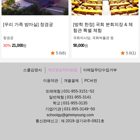
[우리 가족 밤마실] 창경궁
[방학 한정] 국회 본회의장 & 체
험관 특별 체험
창경궁
국회의사당, 국회박물관 등
21,000
90,000
30%
원
원
5.0(6)
5.0(1)
스쿨김영사
개인정보처리방침
이메일무단수집거부
이용약관
개별결제
PC버전
또래체험 | 031-955-3151~52
일반체험 | 031-955-3141
학교 | 031-955-3135
기업/기관 | 031-955-3149~50
schoolgy@gimmyoung.com
통신판매신고 : 제 2019-경기파주-0921호