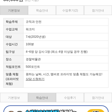
기본정보
학습안내
수업후기
(2)
참가안내
학습주제
규칙과 안전
수업교재
워크지
대상
7세(2020년생)
수업시간
100분
팀구성
4~6명 당 강사 1명 (최소 4명 이상일 경우 진행)
장소
경찰박물관
적립포인트
500포인트
맞춤 체험
원하는 날짜, 시간, 멤버로 프라이빗 맞춤 체험도 가능해요!
(프라이빗
상담 신청하기
체험)
기본정보
학습안내
수업후기
참가안내