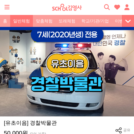
홈
일반체험
맞춤체험
또래체험
학교/기관/기업
이벤트
[유초이음] 경찰박물관
공유
50,000원
(1인 기준)