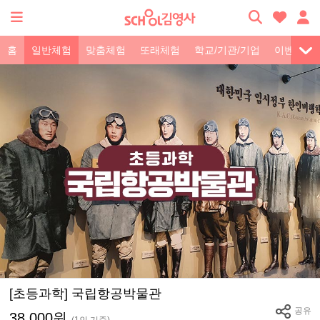
홈
일반체험
맞춤체험
또래체험
학교/기관/기업
이벤트
[초등과학] 국립항공박물관
공유
38,000원
(1인 기준)