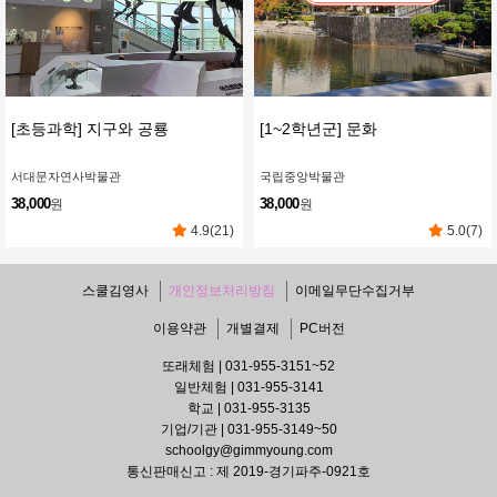
[초등과학] 지구와 공룡
[1~2학년군] 문화
서대문자연사박물관
국립중앙박물관
38,000
38,000
원
원
4.9(21)
5.0(7)
스쿨김영사
개인정보처리방침
이메일무단수집거부
이용약관
개별결제
PC버전
또래체험 | 031-955-3151~52
일반체험 | 031-955-3141
학교 | 031-955-3135
기업/기관 | 031-955-3149~50
schoolgy@gimmyoung.com
통신판매신고 : 제 2019-경기파주-0921호