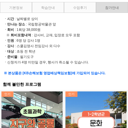
기본정보
학습안내
수업후기
참가안내
ㆍ시간
: 날짜별로 상이
ㆍ만나는 장소
: 국립항공박물관 앞
ㆍ회비
: 1회당 38,000원
※
회비포함내역
: 강사비, 교재, 입장료 모두 포함
ㆍ
인원
: 6명 당 강사 1명
ㆍ
강사
: 스쿨김영사 전임강사 외 다수
ㆍ
대상
: 초등 전 학년
ㆍ
준비물
: 필기도구
ㆍ
신청자가 4명 미만일 경우, 행사가 취소될 수 있습니다.
※ 본상품은 [KB손해보험 영업배상책임보험]에 가입되어 있습니다.
함께 볼만한 프로그램
인기
인기