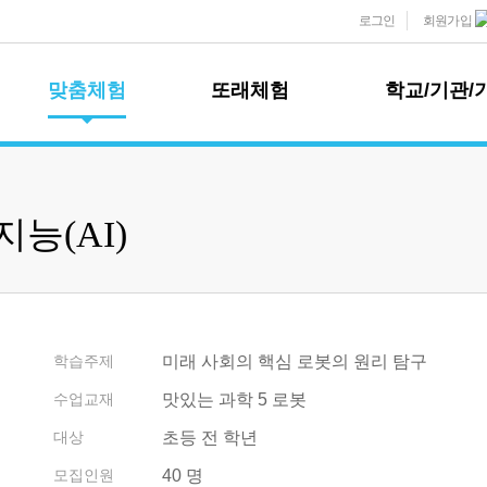
로그인
회원가입
맞춤체험
또래체험
학교/기관/
맞춤 체험 소개
모둠또래팀
학교 체험학
능(AI)
모둠또래팀 소개
학교 체험학습
추천 프로그램
학습 프로그램
1~3학년 추천
현장 체험
신청하기
4~6학년 추천
온라인 수업
학교 견적 및 
개별또래팀
이벤트 프로그램
기관/기업 
학습주제
미래 사회의 핵심 로봇의 원리 탐구
개별또래팀 소개
학습 프로그램
기관/기업 특
수업교재
맛있는 과학 5 로봇
신청하기
사업영역
대상
초등 전 학년
사업파트너
또래팀규정
모집인원
40 명
사업실적