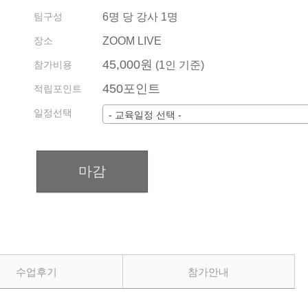
운영규정
팀구성
6명 당 강사 1명
기관/기업 견적
회원약관
장소
ZOOM LIVE
수업 내역 확인 방법
45,000원
참가비용
(1인 기준)
전화상담예약
450포인트
적립포인트
지사 소개 및 현황
일정선택
- 교육일정 선택 -
마감
수업후기
참가안내