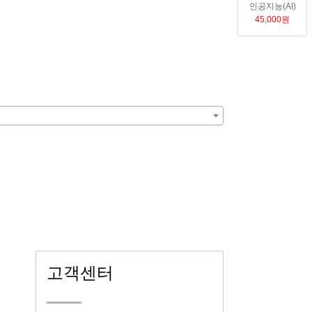
인공지능(AI)
1:1문의
 및 상담
45,000
원
강사진소개
강사교육 및 운영
강사소개
고객센터