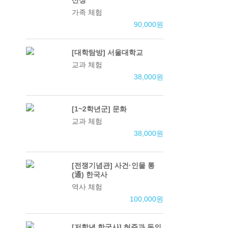
산성
가족 체험
90,000
원
[대학탐방] 서울대학교
교과 체험
38,000
원
[1~2학년군] 문화
교과 체험
38,000
원
[전쟁기념관] 사건·인물 통
(通) 한국사
역사 체험
100,000
원
[저학년 한국사] 허준과 동의