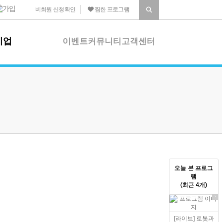
비회원 신청확인
찜한 프로그램
기업
이벤트
커뮤니티
고객센터
습
이벤트
 소개
진행 이벤트
|
종료 이벤트
 프로그램
당첨자 발표
 프로그램
커뮤니티
상담
공지사항
특화프로그램
생생갤러리
|
학습자료실
오늘 본 프로그
램
화프로그램 소개
고객센터
(최근 4개)
X
결석 신청
|
포인트 제도
환불 규정
|
후기 운영정책
[라이브] 로봇과