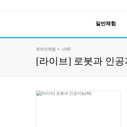
일반체험
온라인체험
LIVE
체험 프로그램
[라이브] 로봇과 인공지
전체 프로그램
유초이음 체험
교과 체험
과학 체험
역사 체험
특별 체험
가족 체험
체험 캘린더