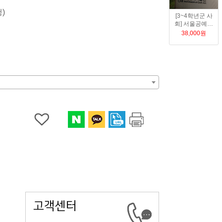
 및 상담
)
[3~4학년군 사
강사진소개
회] 서울공예박
물관
강사교육 및 운영
38,000
원
강사소개
고객센터