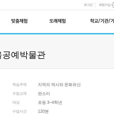
로그인
회원가입
맞춤체험
또래체험
학교/기관/
맞춤 체험 소개
모둠또래팀
학교 체험학습
모둠또래팀 소개
학교 체험학습
서울공예박물관
추천 프로그램
학습 프로그램
1~3학년 추천
현장 체험
신청하기
4~6학년 추천
온라인 수업
학교 견적 및 
개별또래팀
이벤트 프로그램
기관/기업 특
개별또래팀 소개
학습주제
지역의 역사와 문화유산
학습 프로그램
기관/기업 특
수업교재
판소리
신청하기
사업영역
대상
초등 3~4학년
사업파트너
또래팀규정
사업실적
수업시간
120분
운영규정