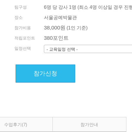
기관/기업 견적
팀구성
6명 당 강사 1명 (최소 4명 이상일 경우 진행
회원약관
수업 내역 확인 방법
장소
서울공예박물관
38,000원
전화상담예약
참가비용
(1인 기준)
380포인트
지사 소개 및 현황
적립포인트
일정선택
- 교육일정 선택 -
참가신청
수업후기
(7)
참가안내