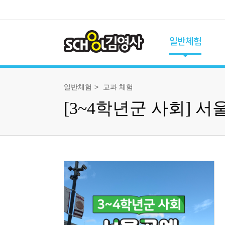
일반체험
체험 프로그램
일반체험
교과 체험
전체 프로그램
[3~4학년군 사회] 
유초이음 체험
교과 체험
과학 체험
역사 체험
특별 체험
가족 체험
체험 캘린더