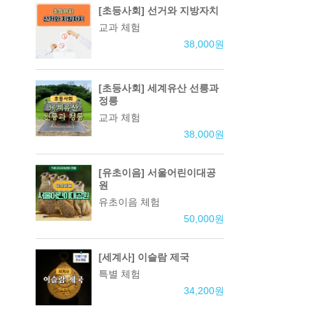
[초등사회] 선거와 지방자치
교과 체험
38,000
원
[초등사회] 세계유산 선릉과
정릉
교과 체험
38,000
원
[유초이음] 서울어린이대공
원
유초이음 체험
50,000
원
[세계사] 이슬람 제국
특별 체험
34,200
원