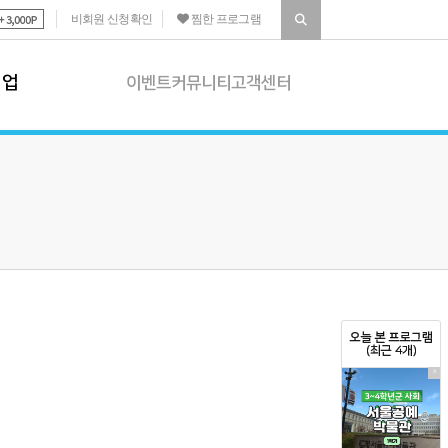
비회원 신청확인
찜한 프로그램
기업
이벤트
커뮤니티
고객센터
이벤트
 소개
진행 이벤트
|
종료 이벤트
 프로그램
당첨자 발표
 프로그램
커뮤니티
상담
공지사항
화프로그램
생생갤러리
|
학습자료실
오늘 본 프로그램
화프로그램 소개
(최근 4개)
고객센터
X
결석 신청
|
포인트 제도
환불 규정
|
후기 운영정책
1:1문의