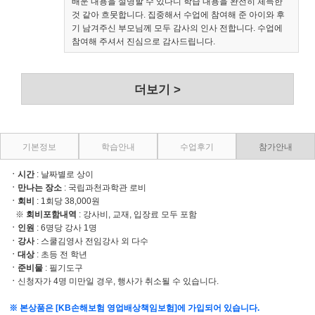
배운 내용을 설명할 수 있다니 학습 내용을 완전히 체득한
것 같아 흐뭇합니다. 집중해서 수업에 참여해 준 아이와 후
기 남겨주신 부모님께 모두 감사의 인사 전합니다. 수업에
참여해 주셔서 진심으로 감사드립니다.
더보기 >
기본정보
학습안내
수업후기
참가안내
ㆍ시간
: 날짜별로 상이
ㆍ만나는 장소
:
국립과천과학관
로비
ㆍ회비
: 1회당 38,000원
※
회비포함내역
: 강사비, 교재, 입장료 모두 포함
ㆍ
인원
: 6명당 강사 1명
ㆍ
강사
: 스쿨김영사 전임강사 외 다수
ㆍ
대상
: 초등 전 학년
ㆍ
준비물
: 필기도구
ㆍ
신청자가 4명 미만일 경우, 행사가 취소될 수 있습니다.
※ 본상품은 [KB손해보험 영업배상책임보험]에 가입되어 있습니다.