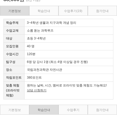
기본정보
학습안내
수업후기
(19)
참가안내
학습주제
3~4학년 생물과 지구과학 개념 정리
수업교재
소름 돋는 과학퀴즈
대상
초등 3~4학년
모집인원
40 명
수업시간
120분
팀구성
6명 당 강사 1명 (최소 4명 이상일 경우 진행)
장소
국립과천과학관 자연사관
적립포인트
380포인트
맞춤 체험
원하는 날짜, 시간, 멤버로 프라이빗 맞춤 체험도 가능해요!
(프라이빗
상담 신청하기
체험)
기본정보
학습안내
수업후기
참가안내