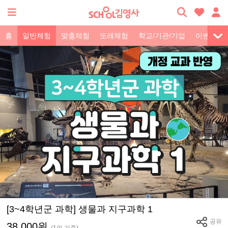
홈
일반체험
맞춤체험
또래체험
학교/기관/기업
이벤트
[3~4학년군 과학] 생물과 지구과학 1
공유
38,000원
(1인 기준)