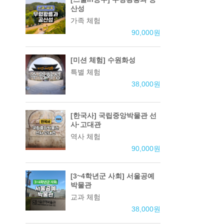
산성
가족 체험
90,000
원
[미션 체험] 수원화성
특별 체험
38,000
원
[한국사] 국립중앙박물관 선
사·고대관
역사 체험
90,000
원
[3~4학년군 사회] 서울공예
박물관
교과 체험
38,000
원