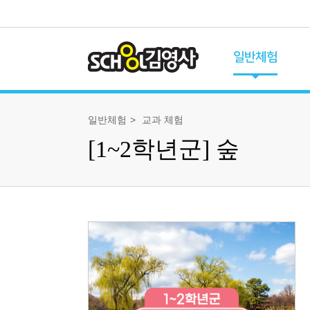
일반체험
체험 프로그램
일반체험
교과 체험
전체 프로그램
[1~2학년군] 숲
유초이음 체험
교과 체험
과학 체험
역사 체험
특별 체험
가족 체험
체험 캘린더