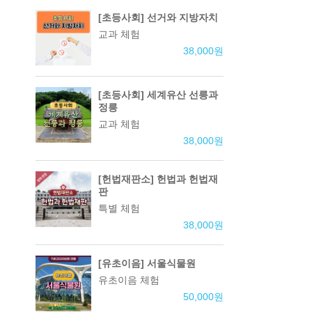
[초등사회] 선거와 지방자치
교과 체험
38,000
원
[초등사회] 세계유산 선릉과
정릉
교과 체험
38,000
원
[헌법재판소] 헌법과 헌법재
판
특별 체험
38,000
원
[유초이음] 서울식물원
유초이음 체험
50,000
원