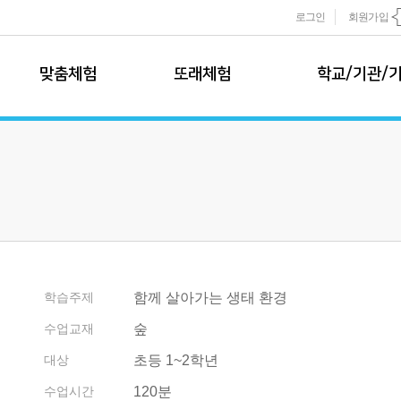
로그인
회원가입
맞춤체험
또래체험
학교/기관/
맞춤 체험 소개
모둠또래팀
학교 체험학습
모둠또래팀 소개
학교 체험학습
추천 프로그램
학습 프로그램
1~3학년 추천
현장 체험
신청하기
4~6학년 추천
온라인 수업
학교 견적 및 
개별또래팀
이벤트 프로그램
기관/기업 특
개별또래팀 소개
학습주제
함께 살아가는 생태 환경
학습 프로그램
기관/기업 특
수업교재
숲
신청하기
사업영역
대상
초등 1~2학년
사업파트너
또래팀규정
사업실적
수업시간
120분
운영규정