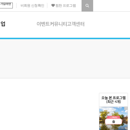
비회원 신청확인
찜한 프로그램
기업
이벤트
커뮤니티
고객센터
이벤트
 소개
진행 이벤트
|
종료 이벤트
 프로그램
당첨자 발표
 프로그램
커뮤니티
상담
공지사항
화프로그램
생생갤러리
|
학습자료실
오늘 본 프로그램
화프로그램 소개
(최근 4개)
고객센터
X
결석 신청
|
포인트 제도
환불 규정
|
후기 운영정책
1:1문의