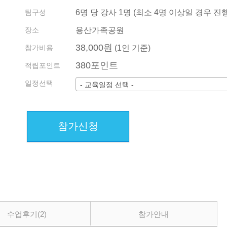
기관/기업 견적
팀구성
6명 당 강사 1명 (최소 4명 이상일 경우 진행
회원약관
수업 내역 확인 방법
장소
용산가족공원
38,000원
전화상담예약
참가비용
(1인 기준)
380포인트
지사 소개 및 현황
적립포인트
일정선택
- 교육일정 선택 -
참가신청
수업후기
(2)
참가안내