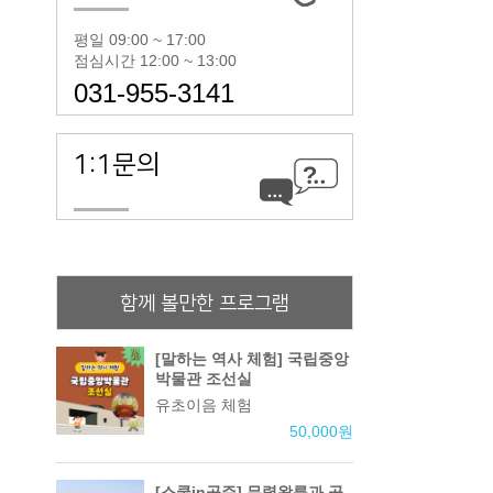
평일 09:00 ~ 17:00
점심시간 12:00 ~ 13:00
031-955-3141
1:1문의
함께 볼만한 프로그램
[말하는 역사 체험] 국립중앙
박물관 조선실
유초이음 체험
50,000
원
[스쿨in공주] 무령왕릉과 공