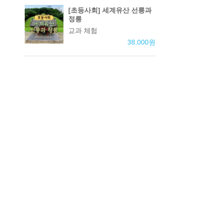
[초등사회] 세계유산 선릉과
정릉
교과 체험
38,000
원