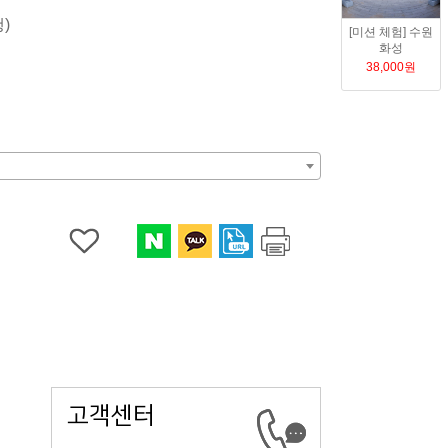
 및 상담
)
[미션 체험] 수원
강사진소개
화성
강사교육 및 운영
38,000
원
강사소개
고객센터