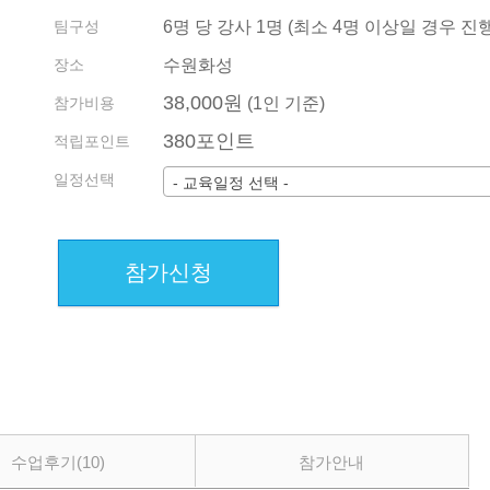
기관/기업 견적
팀구성
6명 당 강사 1명 (최소 4명 이상일 경우 진행
회원약관
수업 내역 확인 방법
장소
수원화성
38,000원
전화상담예약
참가비용
(1인 기준)
380포인트
지사 소개 및 현황
적립포인트
일정선택
- 교육일정 선택 -
참가신청
수업후기
(10)
참가안내