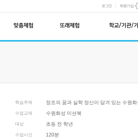
로그인
회원가입
맞춤체험
또래체험
학교/기관/
맞춤 체험 소개
모둠또래팀
학교 체험학습
모둠또래팀 소개
학교 체험학습
추천 프로그램
학습 프로그램
1~3학년 추천
현장 체험
신청하기
4~6학년 추천
온라인 수업
학교 견적 및 
개별또래팀
이벤트 프로그램
기관/기업 특
개별또래팀 소개
학습주제
정조의 꿈과 실학 정신이 담겨 있는 수원화
학습 프로그램
기관/기업 특
수업교재
수원화성 미션북
신청하기
사업영역
대상
초등 전 학년
사업파트너
또래팀규정
사업실적
수업시간
120분
운영규정