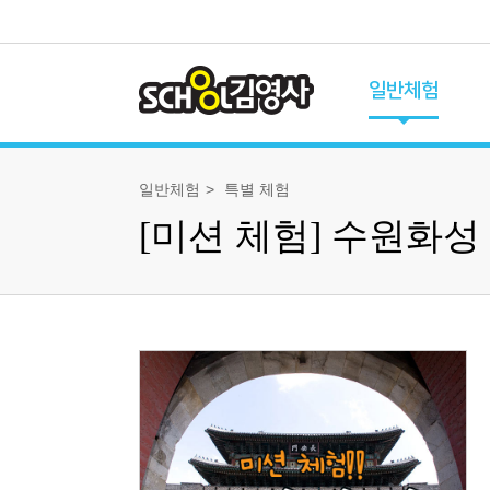
일반체험
체험 프로그램
일반체험
특별 체험
전체 프로그램
[미션 체험] 수원화성
유초이음 체험
교과 체험
과학 체험
역사 체험
특별 체험
가족 체험
체험 캘린더