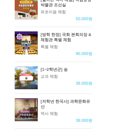
박물관 조선실
유초이음 체험
50,000
원
[방학 한정] 국회 본회의장 &
체험관 특별 체험
특별 체험
90,000
원
[1~2학년군] 숲
교과 체험
38,000
원
[저학년 한국사] 과학문화유
산
역사 체험
38,000
원