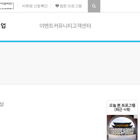
비회원 신청확인
찜한 프로그램
기업
이벤트
커뮤니티
고객센터
이벤트
 소개
진행 이벤트
|
종료 이벤트
 프로그램
당첨자 발표
 프로그램
커뮤니티
상담
공지사항
화프로그램
생생갤러리
|
학습자료실
성
오늘 본 프로그램
화프로그램 소개
(최근 4개)
고객센터
X
결석 신청
|
포인트 제도
환불 규정
|
후기 운영정책
1:1문의