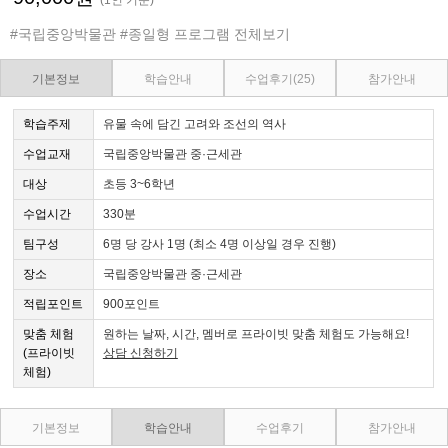
#국립중앙박물관
#종일형 프로그램 전체보기
기본정보
학습안내
수업후기
(25)
참가안내
학습주제
유물 속에 담긴 고려와 조선의 역사
수업교재
국립중앙박물관 중·근세관
대상
초등 3~6학년
수업시간
330분
팀구성
6명 당 강사 1명 (최소 4명 이상일 경우 진행)
장소
국립중앙박물관 중·근세관
적립포인트
900포인트
맞춤 체험
원하는 날짜, 시간, 멤버로 프라이빗 맞춤 체험도 가능해요!
(프라이빗
상담 신청하기
체험)
기본정보
학습안내
수업후기
참가안내