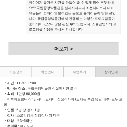
아이에게 즐거운 시간을 만들어 줄 수 있게 되어 뿌듯하네
요^^ 국립중앙박물관은 선사시대부터 조선시대까지 대표
유물들이 한자리에 모여있는 곳으로 볼거리들이 많은 곳입
니다. 국립중앙박물관에서 진행되는 다양한 프로그램들이
준비되어 있으니 많은 관심 부탁드립니다. 스쿨김영사의 프
로그램을 이용해 주셔서 감사합니다.
더보기 >
기본정보
학습안내
수업후기
참가안내
ㆍ시간
: 11:30~17:00
ㆍ만나는 장소
: 국립중앙박물관 상설전시관 로비
ㆍ회비
: 1인당 90,000원
※ 회비포함내역 : 강사비, 교재비, 점심식사비 (교재는 수업 당일 배부) 모두 포
함
ㆍ인원
: 6명 당 강사 1명
ㆍ강사
: 스쿨김영사 전임강사 외 다수
ㆍ대상
: 초3~6학년
ㆍ준비물
: 필기도구