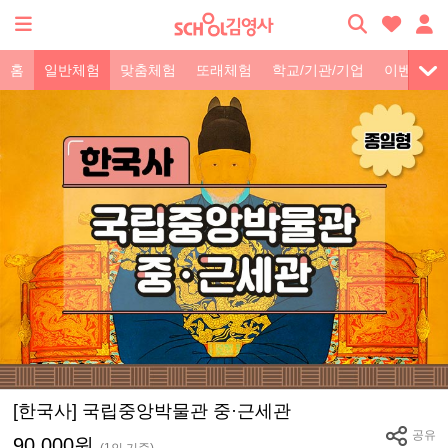
홈
일반체험
맞춤체험
또래체험
학교/기관/기업
이벤트
[한국사] 국립중앙박물관 중·근세관
공유
90,000원
(1인 기준)