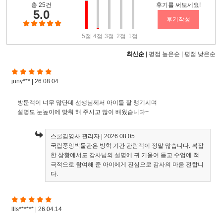
총 25건
후기를 써보세요!
5.0
후기작성
5점
4점
3점
2점
1점
최신순
|
평점 높은순
|
평점 낮은순
juny*** | 26.08.04
방문객이 너무 많단데 선생님께서 아이들 잘 챙기시며
설명도 눈높이에 맞춰 해 주시고 많이 배웠습니다~
스쿨김영사 관리자
| 2026.08.05
국립중앙박물관은 방학 기간 관람객이 정말 많습니다. 복잡
한 상황에서도 강사님의 설명에 귀 기울여 듣고 수업에 적
극적으로 참여해 준 아이에게 진심으로 감사의 마음 전합니
다.
llls****** | 26.04.14