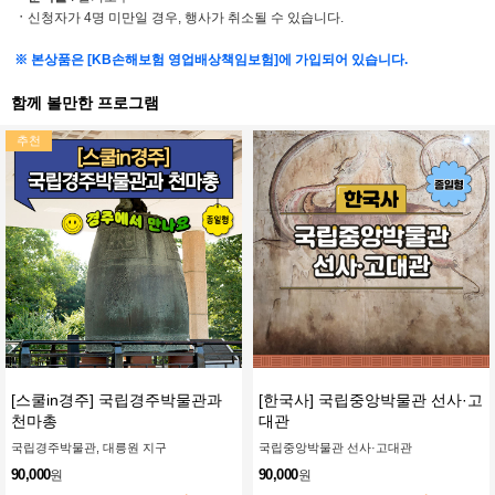
ㆍ
신청자가 4명 미만일 경우, 행사가 취소될 수 있습니다.
※ 본상품은 [KB손해보험 영업배상책임보험]에 가입되어 있습니다.
함께 볼만한 프로그램
추천
[스쿨in경주] 국립경주박물관과
[한국사] 국립중앙박물관 선사·고
천마총
대관
국립경주박물관, 대릉원 지구
국립중앙박물관 선사·고대관
90,000
90,000
원
원