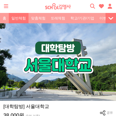
홈
일반체험
맞춤체험
또래체험
학교/기관/기업
이벤트
[대학탐방] 서울대학교
공유
38,000원
(1인 기준)