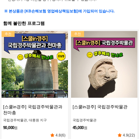
※ 본상품은 [KB손해보험 영업배상책임보험]에 가입되어 있습니다.
함께 볼만한 프로그램
추천
추천
[스쿨in경주] 국립경주박물관과
[스쿨in경주] 국립경주박물관
천마총
국립경주박물관, 대릉원 지구
국립경주박물관
90,000
45,000
원
원
4.8(6)
4.9(22)