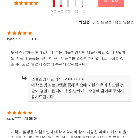
후기작성
5점
4점
3점
2점
1점
최신순
|
평점 높은순
|
평점 낮은순
ryan**** | 26.08.01
늦게 작성하는 후기입니다. 추운 겨울이었지만 서울대학교 잘 다녀왔어
요! 서울대 곳곳을 누비며 아이가 공부를 열심히 해야겠다고 다짐함 것
같더라고요. 즐겁게 진행해 주셔서 감사합니다!
스쿨김영사 관리자
| 2026.08.04
대학 탐방 프로그램을 통해 학습에 대한 의욕이 향상된 것
같아 정말 기쁩니다. 추운 날씨에도 수업에 참여해 주셔서
감사드립니다.
scgx**** | 26.06.30
대학교 탐방을 체험하면서 대학교 역사와 함께 다양한 과에 대해서 배울
수 있었습니다. 자신이 어느 과, 어느 분야에 호기심이 생기는지도 알 수