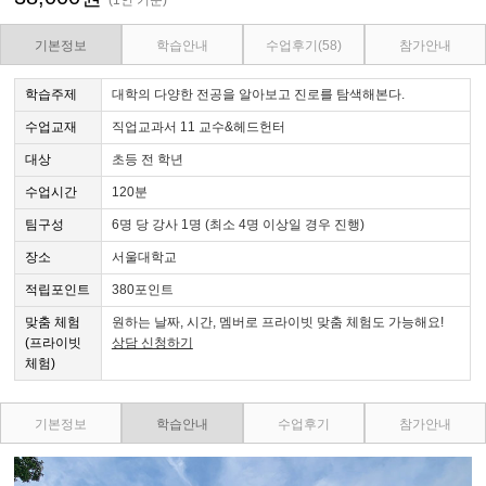
기본정보
학습안내
수업후기
(58)
참가안내
학습주제
대학의 다양한 전공을 알아보고 진로를 탐색해본다.
수업교재
직업교과서 11 교수&헤드헌터
대상
초등 전 학년
수업시간
120분
팀구성
6명 당 강사 1명 (최소 4명 이상일 경우 진행)
장소
서울대학교
적립포인트
380포인트
맞춤 체험
원하는 날짜, 시간, 멤버로 프라이빗 맞춤 체험도 가능해요!
(프라이빗
상담 신청하기
체험)
기본정보
학습안내
수업후기
참가안내