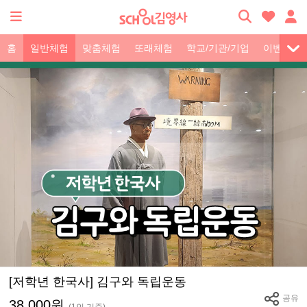
홈
일반체험
맞춤체험
또래체험
학교/기관/기업
이벤트
[저학년 한국사] 김구와 독립운동
공유
38,000원
(1인 기준)