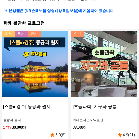
※ 본상품은 [KB손해보험 영업배상책임보험]에 가입되어 있습니다.
함께 볼만한 프로그램
추천
특가
인기
인기
[스쿨in경주] 동궁과 월지
[초등과학] 지구와 공룡
동궁과 월지
서대문자연사박물관
30,000
38,000
14%
원
원
5.0(8)
4.9(21)