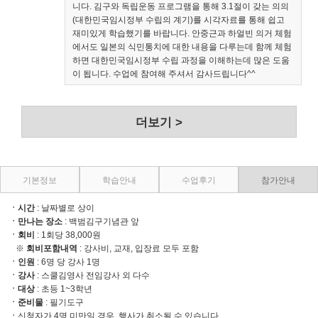
니다. 김구와 독립운동 프로그램을 통해 3.1절이 갖는 의의
(대한민국임시정부 수립의 계기)를 시각자료를 통해 쉽고
재미있게 학습했기를 바랍니다. 안중근과 하얼빈 의거 체험
에서도 일본의 식민통치에 대한 내용을 다루는데 함께 체험
하면 대한민국임시정부 수립 과정을 이해하는데 많은 도움
이 됩니다. 수업에 참여해 주셔서 감사드립니다^^
더보기 >
기본정보
학습안내
수업후기
참가안내
ㆍ시간
: 날짜별로 상이
ㆍ만나는 장소
: 백범김구기념관 앞
ㆍ회비
: 1회당 38,000원
※
회비포함내역
: 강사비, 교재, 입장료 모두 포함
ㆍ
인원
: 6명 당 강사 1명
ㆍ
강사
: 스쿨김영사 전임강사 외 다수
ㆍ
대상
: 초등 1~3학년
ㆍ
준비물
: 필기도구
ㆍ
신청자가 4명 미만일 경우, 행사가 취소될 수 있습니다.