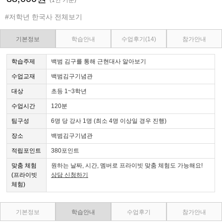
#저학년 한국사 전체보기
기본정보
학습안내
수업후기
(14)
참가안내
학습주제
백범 김구를 통해 근현대사 알아보기
수업교재
백범김구기념관
대상
초등 1~3학년
수업시간
120분
팀구성
6명 당 강사 1명 (최소 4명 이상일 경우 진행)
장소
백범김구기념관
적립포인트
380포인트
맞춤 체험
원하는 날짜, 시간, 멤버로 프라이빗 맞춤 체험도 가능해요!
(프라이빗
상담 신청하기
체험)
기본정보
학습안내
수업후기
참가안내