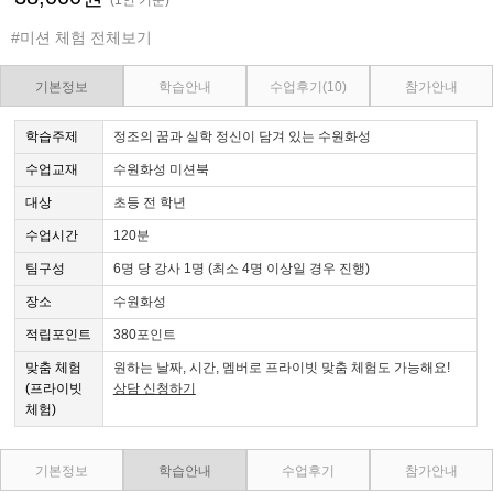
#미션 체험 전체보기
기본정보
학습안내
수업후기
(10)
참가안내
학습주제
정조의 꿈과 실학 정신이 담겨 있는 수원화성
수업교재
수원화성 미션북
대상
초등 전 학년
수업시간
120분
팀구성
6명 당 강사 1명 (최소 4명 이상일 경우 진행)
장소
수원화성
적립포인트
380포인트
맞춤 체험
원하는 날짜, 시간, 멤버로 프라이빗 맞춤 체험도 가능해요!
(프라이빗
상담 신청하기
체험)
기본정보
학습안내
수업후기
참가안내