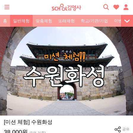
홈
일반체험
맞춤체험
또래체험
학교/기관/기업
이벤트
[미션 체험] 수원화성
공유
38,000원
(1인 기준)