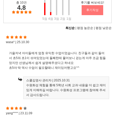
총 10건
후기를 써보세요!
4.8
후기작성
5점
4점
3점
2점
1점
최신순
|
평점 높은순
|
평점 낮은순
wasa* | 25.10.30
가을저녁 아이들에게 엄청 유익한 수업이었습니다. 친구들과 같이 들어
서 초5와 초1이 섞여있었는데 둘째한테 물어보니 걷는게 아주 조금 힘들
었지만 선생님께서 쉽게 설명해주셨다고 하네요
초5야 딱 역사 수업이 필요할때니 재미있어했고요^^
스쿨김영사 관리자
| 2025.10.31
수원화성 체험을 통해 5학년 사회 교과 내용을 더 쉽고 재미
있게 이해하길 바랍니다. 수원화성 프로그램에 참여해 주셔
서 감사드립니다.
yang**** | 23.11.09