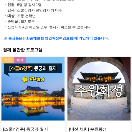
ㆍ인원
: 6명 당 강사 1명
ㆍ강사
: 스쿨김영사 전임강사 외 다수
ㆍ대상
: 초등 전학년
ㆍ준비물
: 필기도구
ㆍ
신청자가 4명 미만일 경우, 행사가 취소될 수 있습니다.
※ 본상품은 [KB손해보험 영업배상책임보험]에 가입되어 있습니다.
함께 볼만한 프로그램
추천
특가
[스쿨in경주] 동궁과 월지
[미션 체험] 수원화성